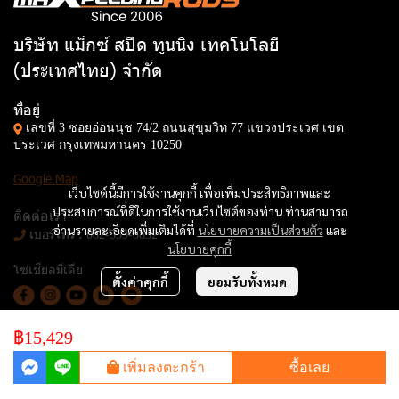
บริษัท แม็กซ์ สปีด ทูนนิง เทคโนโลยี
(ประเทศไทย) จำกัด
ที่อยู่
เลขที่ 3 ซอยอ่อนนุช 74/2 ถนนสุขุมวิท 77 แขวงประเวศ เขต
ประเวศ กรุงเทพมหานคร 10250
Google Map
เว็บไซต์นี้มีการใช้งานคุกกี้ เพื่อเพิ่มประสิทธิภาพและ
ประสบการณ์ที่ดีในการใช้งานเว็บไซต์ของท่าน ท่านสามารถ
ติดต่อเรา
อ่านรายละเอียดเพิ่มเติมได้ที่
นโยบายความเป็นส่วนตัว
และ
เบอร์โทร :
082-539-8832
นโยบายคุกกี้
โซเชียลมีเดีย
ตั้งค่าคุกกี้
ยอมรับทั้งหมด
฿15,429
© Copyright 2025. All Rights Reserved.
เพิ่มลงตะกร้า
ซื้อเลย
Powered By
MakeWebEasy