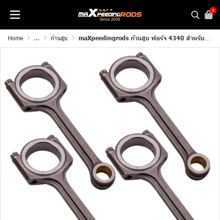
0
Home
...
ก้านสูบ
maXpeedingrods ก้านสูบ ฟอร์จ 4340 สำหรับรถยนต์Honda GK5 FIT Jazz L15B L15B2 พิเศษ Genuine ARP 2000 3/8