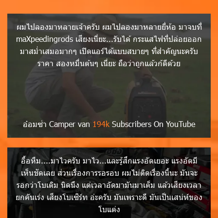
ผมไปลองมาหลายเจ้าครับ ผมไปลองมาหลายยี่ห้อ มาจบที่
maXpeedingrods เสียงเนี่ยะ...รับได้ กระแสไฟที่ปล่อยออก
มาสม่ำเสมอมากๆ เปิดแอร์ได้แบบสบายๆ ที่สำคัญนะครับ
ราคา สองหมื่นต้นๆ เนี่ยะ ถือว่าถูกแล้วก้ดีด้วย
อ๋อมซ่า Camper van
194k
Subscribers On YouTube
อื้อหืม....มาไวครับ มาไว...และรู้สึกแรงอัดเยอะ แรงอัดมี
เห็นชัดเลย ส่วนเรื่องการรอรอบ ผมไม่ติดเรื่องนี้นะ มันจะ
รอกว่าโบเดิม นิดนึง แต่เวลาอัดมามันมาเต็ม แล้วเสียงเวลา
ยกคันเร่ง เสียงโบเซิร์ท อ่ะครับ มันเพราะดี มันเป็นเสน่ห์ของ
โบแต่ง