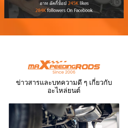
อาท ลัคกี้ช็อป
245K
likes
284K
followers On Facebook
ข่าวสารและบทความดี ๆ เกี่ยวกับ
อะไหล่ยนต์