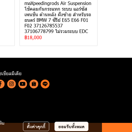
maXpeedingrods Air Suspension
โช๊คลมกันกระแทก ระบบ แอร์ซัส
เพนชั่น ด้านหลัง ฝั่งซ้าย สำหรับรถ
ยนตร์ BMW 7 ซีรีย์ E65 E66 F01
F02 37126785537
37106778799 ไม่รวมระบบ EDC
฿18,000
เชียลมีเดีย
ติม
ตั้งค่าคุกกี้
ยอมรับทั้งหมด