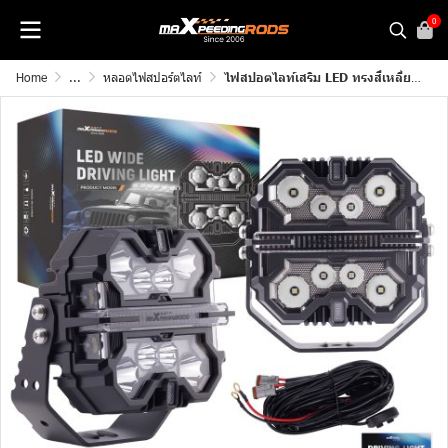
0
Home
...
หลอดไฟสปอร์ตไลท์
ไฟสปอตไลท์เสริม LED ทรงสี่เหลี่ยม 7 นิ้ว 250W คู่ | ไฟหลักสีขาว + DRL + RGB | IP68 ลำแสงสปอต + ด้านข้าง | MaXpeedingrods