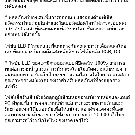
ระดับสูงสุด
* ผลิตภัณฑ์ของเราเพิ่มการออกแบบแสงสองด้านที่เป็น
นวัตกรรมใหม่รวมกับลำแสงไฮเปอร์สปอตไลท์ให้การครอบคลุม
แสง 270 องศาที่ครอบคลุมเพื่อให้แน่ใจว่าชัดเจนกว้างขึ้นและ
มองเห็นได้มากขึ้น
ไฟขับ LED มีโหมดแสงที่แตกต่างกันคุณสามารถเลือกแสงโดย
รอบที่แตกต่างกันรวมถึงแสงหลักสีขาวไฟพื้นหลัง RGB, DRL
* ไฟขับ LED ของเรามีการออกแบบที่ปิดสนิท 100% สามารถ
ทนต่อการจมน้ำและสภาวะที่รุนแรงโดยไม่เกิดความเสียหายจาก
ฝนหมอกความชื้นหรือฝุ่นละออง ความไว้วางใจในการตรวจสอบ
คุณภาพอย่างเข้มงวดของเราสำหรับผลิตภัณฑ์ที่คงอยู่อย่าง
แท้จริง
ไฟขับขี่สร้างขึ้นด้วยวัสดุอลูมิเนียมหล่อสำหรับงานหนักและเลนส์
PC ที่ชุบแข็ง การออกแบบนี้ช่วยเร่งการกระจายความร้อนและ
รักษาอุณหภูมิที่ปลอดภัยเพื่อให้แน่ใจว่าเอาต์พุตแสงคงที่และ
ความทนทาน ด้วยอายุการใช้งานยาวนานกว่า 50,000 ชั่วโมง
คุณสามารถไว้วางใจให้ไฟของเราคงอยู่ได้;