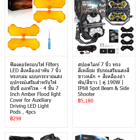
ฟิลเตอร์ครอบไฟ Filters
สปอตไลท์ 7 นิ้ว ทรง
LED สีเหลืองอำพัน 7 นิ้ว
สี่เหลี่ยม ขับรถเสริมแสงสี
ทรงกลม แบบกระจายแสง
ขาวหลัก + สีเหลืองอํา
อุปกรณ์เสริมสำหรับไฟ
พัน/สีขาว | คู่ 190W |
ขับขี่ ออฟโรด - 4 ชิ้น 7
IP68 Spot Beam & Side
Inch Amber Flood light
Shooter
Cover for Auxiliary
฿5,180
Driving LED Light
Pods，4pcs
฿298