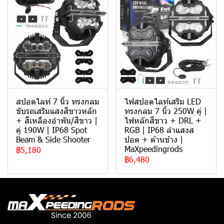
สปอตไลท์ 7 นิ้ว ทรงกลม
ไฟสปอตไลท์เสริม LED
ขับรถเสริมแสงสีขาวหลัก
ทรงกลม 7 นิ้ว 250W คู่ |
+ สีเหลืองอําพัน/สีขาว |
ไฟหลักสีขาว + DRL +
คู่ 190W | IP68 Spot
RGB | IP68 ลำแสงส
Beam & Side Shooter
ปอต + ด้านข้าง |
MaXpeedingrods
฿5,180
฿6,480