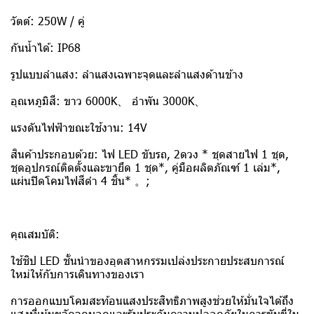
วัตต์: 250W / คู่
กันน้ำได้: IP68
รูปแบบลำแสง: ลำแสงเฉพาะจุดและลำแสงด้านข้าง
อุณหภูมิสี: ขาว 6000K、 อำพัน 3000K、
แรงดันไฟฟ้าขณะใช้งาน: 14V
สินค้าประกอบด้วย: ไฟ LED ขับรถ, 2ดวง * ชุดสายไฟ 1 ชุด,
ชุดอุปกรณ์ติดตั้งและขายึด 1 ชุด*, คู่มือผลิตภัณฑ์ 1 เล่ม*,
แผ่นปิดโคมไฟสีดำ 4 ชิ้น* 。;
คุณสมบัติ:
ใช้ชิป LED ชั้นนำของอุตสาหกรรมเปล่งประกายประสบการณ์
ใหม่ให้กับการเดินทางของเรา
การออกแบบโคมสะท้อนแสงประสิทธิภาพสูงช่วยให้มั่นใจได้ถึง
แสงที่เน้นขจัดจุดบอดและรับประกันความปลอดภัยในการขับขี่ใน