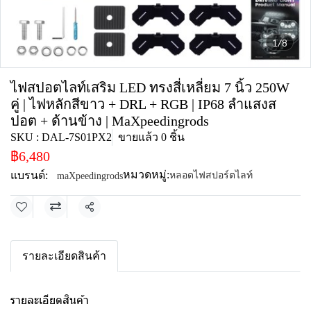
1/8
ไฟสปอตไลท์เสริม LED ทรงสี่เหลี่ยม 7 นิ้ว 250W
คู่ | ไฟหลักสีขาว + DRL + RGB | IP68 ลำแสงส
ปอต + ด้านข้าง | MaXpeedingrods
SKU : DAL-7S01PX2
ขายแล้ว 0 ชิ้น
฿6,480
หมวดหมู่:
แบรนด์:
หลอดไฟสปอร์ตไลท์
maXpeedingrods
แชร์
รายละเอียดสินค้า
รายละเอียดสินค้า