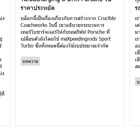
ราคาประหยัด
ร
บ่ง
บล็อกนี้เป็นเรื่องเกี่ยวกับการสร้างจาก Crucible
เร
Coachworks ในนี้ เขาอธิบายกระบวนการ
เค
เทอร์โบชาร์จเจอร์ให้กับรถดริฟท์ Porsche ที่
มา
ู่
เปลี่ยนตัวถังโดยใช้ maXpeedingrods Sport
เร
์
Turbo ซึ่งทั้งหมดนี้ต้องใช้งบประมาณจำกัด
ออ
เช
ะ
เช
บทความ
้
สม
บ่ง
บ
ที่