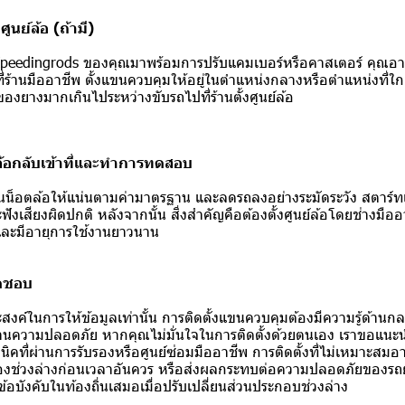
งศูนย์ล้อ (ถ้ามี)
edingrods ของคุณมาพร้อมการปรับแคมเบอร์หรือคาสเตอร์ คุณอาจต้
ี่ร้านมืออาชีพ ตั้งแขนควบคุมให้อยู่ในตำแหน่งกลางหรือตำแหน่งที่ใกล
องยางมากเกินไประหว่างขับรถไปที่ร้านตั้งศูนย์ล้อ
้งล้อกลับเข้าที่และทำการทดสอบ
่ ขันน็อตล้อให้แน่นตามค่ามาตรฐาน และลดรถลงอย่างระมัดระวัง สตาร์ทเ
งเสียงผิดปกติ หลังจากนั้น สิ่งสำคัญคือต้องตั้งศูนย์ล้อโดยช่างมืออา
และมีอายุการใช้งานยาวนาน
ิดชอบ
ถุประสงค์ในการให้ข้อมูลเท่านั้น การติดตั้งแขนควบคุมต้องมีความรู้ด้านก
านความปลอดภัย หากคุณไม่มั่นใจในการติดตั้งด้วยตนเอง เราขอแนะน
นิคที่ผ่านการรับรองหรือศูนย์ซ่อมมืออาชีพ การติดตั้งที่ไม่เหมาะสม
อของช่วงล่างก่อนเวลาอันควร หรือส่งผลกระทบต่อความปลอดภัยของรถย
อบังคับในท้องถิ่นเสมอเมื่อปรับเปลี่ยนส่วนประกอบช่วงล่าง