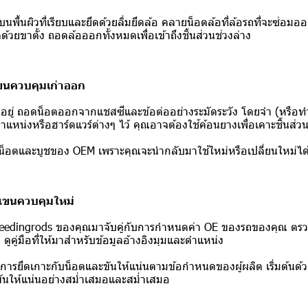
นพื้นผิวที่เรียบและยึดด้วยลิ่มยึดล้อ คลายน็อตล้อที่ล้อรถที่จะซ่อมออ
ด้วยขาตั้ง ถอดล้อออกทั้งหมดเพื่อเข้าถึงชิ้นส่วนช่วงล่าง
แขนควบคุมเก่าออก
ีอยู่ ถอดน็อตออกจากแชสซีและข้อต่ออย่างระมัดระวัง โดยจำ (หรือท
หน่งหรือฮาร์ดแวร์ต่างๆ ไว้ คุณอาจต้องใช้ค้อนยางเพื่อเคาะชิ้นส่ว
น็อตและบูชของ OEM เพราะคุณจะนำกลับมาใช้ใหม่หรือเปลี่ยนใหม่ได้ต
้งแขนควบคุมใหม่
edingrods ของคุณมาจับคู่กับการกำหนดค่า OE ของรถของคุณ ตรว
ง ดูคู่มือที่ให้มาสำหรับข้อมูลอ้างอิงมุมและตำแหน่ง
ันการยึดเกาะกับน็อตและขันให้แน่นตามข้อกำหนดของผู้ผลิต เริ่มต้นด้
ขันให้แน่นอย่างสม่ำเสมอและสม่ำเสมอ