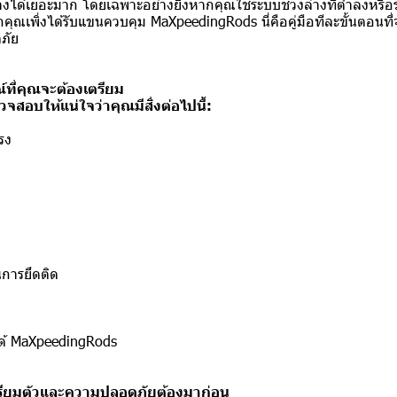
างได้เยอะมาก โดยเฉพาะอย่างยิ่งหากคุณใช้ระบบช่วงล่างที่ต่ำลงหรือ
กคุณเพิ่งได้รับแขนควบคุม MaXpeedingRods นี่คือคู่มือทีละขั้นตอนที่จ
ภัย
์ที่คุณจะต้องเตรียม
วจสอบให้แน่ใจว่าคุณมีสิ่งต่อไปนี้:
รง
นการยึดติด
ด้ MaXpeedingRods
เตรียมตัวและความปลอดภัยต้องมาก่อน