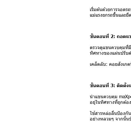
เริ่มต้นด้วยการจอดรถบ
แม่แรงยกรถขึ้นและยึด
ขั้นตอนที่ 2: ถอด
ตรวจดูแขนควบคุมที่ม
ทิศทางของแผ่นปรับตำแ
เคล็ดลับ: คอยสังเกต
ขั้นตอนที่ 3: ติดตั
นำแขนควบคุม maXpe
อยู่ในทิศทางที่ถูกต้อ
ใช้สารหล่อลื่นป้องก
อย่างหลวมๆ จากนั้น