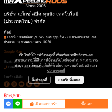
บริษัท แม็กซ์ สปีด ทูนนิง เทคโนโลยี
(ประเทศไทย) จำกัด
ที่อยู่
เลขที่ 3 ซอยอ่อนนุช 74/2 ถนนสุขุมวิท 77 แขวงประเวศ เขต
ประเวศ กรุงเทพมหานคร 10250
Google Map
เว็บไซต์นี้มีการใช้งานคุกกี้ เพื่อเพิ่มประสิทธิภาพและ
ประสบการณ์ที่ดีในการใช้งานเว็บไซต์ของท่าน ท่านสามารถ
ติดต่อเรา
อ่านรายละเอียดเพิ่มเติมได้ที่
นโยบายความเป็นส่วนตัว
และ
เบอร์โทร :
082-539-8832
นโยบายคุกกี้
โซเชียลมีเดีย
ตั้งค่าคุกกี้
ยอมรับทั้งหมด
฿16,500
© Copyright 2025. All Rights Reserved.
เพิ่มลงตะกร้า
ซื้อเลย
Powered By
MakeWebEasy