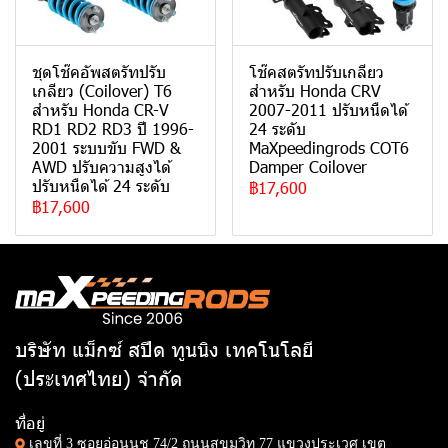
ชุดโช๊คอัพสตรัทปรับ
โช๊คสตรัทปรับเกลียว
เกลียว (Coilover) T6
สำหรับ Honda CRV
สำหรับ Honda CR-V
2007-2011 ปรับหนืดได้
RD1 RD2 RD3 ปี 1996-
24 ระดับ
2001 ระบบขับ FWD &
MaXpeedingrods COT6
AWD ปรับความสูงได้
Damper Coilover
ปรับหนืดได้ 24 ระดับ
฿17,600
฿17,600
บริษัท แม็กซ์ สปีด ทูนนิง เทคโนโลยี
(ประเทศไทย) จำกัด
ที่อยู่
เลขที่ 3 ซอยอ่อนนุช 74/2 ถนนสุขุมวิท 77 แขวงประเวศ เขต