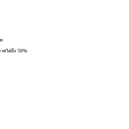
าพ
กาศได้ถึง 50%
อ