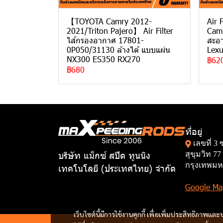
【TOYOTA Camry 2012-
Air 
2021/Triton Pajero】 Air Filter
Camr
ไส้กรองอากาศ 17801-
สะอา
0P050/31130 ล้างได้ แบบแผ่น
Lex
NX300 ES350 RX270
฿62
฿680
ที่อยู่
เลขที่ 3
บริษัท แม็กซ์ สปีด ทูนนิง
สุขุมวิท 
กรุงเทพมห
เทคโนโลยี (ประเทศไทย) จำกัด
Google Ma
เว็บไซต์นี้มีการใช้งานคุกกี้ เพื่อเพิ่มประสิทธิภาพ