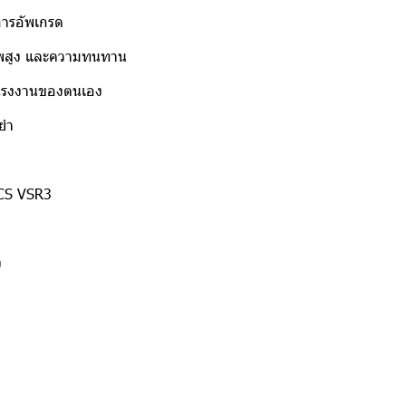
บการอัพเกรด
ิภาพสูง และความทนทาน
โรงงานของตนเอง
นยำ
CS VSR3
ง