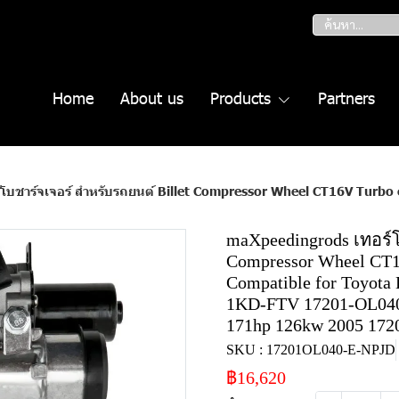
Home
About us
Products
Partners
ต์ Billet Compressor Wheel CT16V Turbo compatible for Charger Compatible for Toyota Hilux compatible for Landcruiser 1KD-FTV 1
maXpeedingrods เทอร์โ
Compressor Wheel CT16
Compatible for Toyota 
1KD-FTV 17201-OL040/
171hp 126kw 2005 172
SKU : 17201OL040-E-NPJD
฿16,620