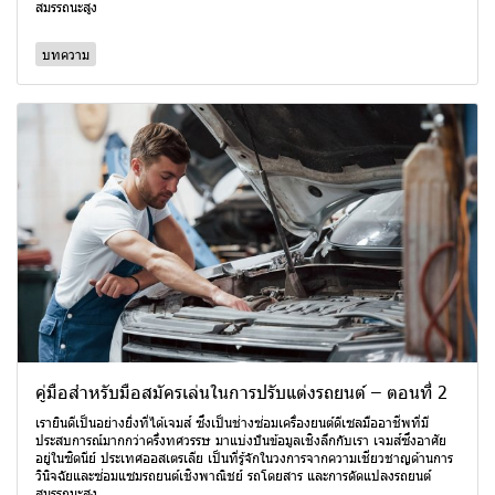
สมรรถนะสูง
บทความ
คู่มือสำหรับมือสมัครเล่นในการปรับแต่งรถยนต์ – ตอนที่ 2
เรายินดีเป็นอย่างยิ่งที่ได้เจมส์ ซึ่งเป็นช่างซ่อมเครื่องยนต์ดีเซลมืออาชีพที่มี
ประสบการณ์มากกว่าครึ่งทศวรรษ มาแบ่งปันข้อมูลเชิงลึกกับเรา เจมส์ซึ่งอาศัย
อยู่ในซิดนีย์ ประเทศออสเตรเลีย เป็นที่รู้จักในวงการจากความเชี่ยวชาญด้านการ
วินิจฉัยและซ่อมแซมรถยนต์เชิงพาณิชย์ รถโดยสาร และการดัดแปลงรถยนต์
สมรรถนะสูง