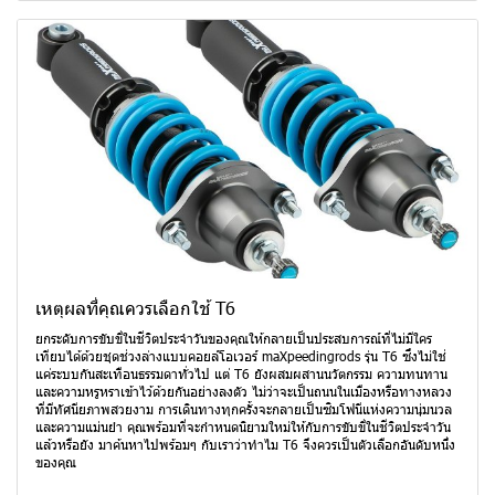
เหตุผลที่คุณควรเลือกใช้ T6
ยกระดับการขับขี่ในชีวิตประจำวันของคุณให้กลายเป็นประสบการณ์ที่ไม่มีใคร
เทียบได้ด้วยชุดช่วงล่างแบบคอยล์โอเวอร์ maXpeedingrods รุ่น T6 ซึ่งไม่ใช่
แค่ระบบกันสะเทือนธรรมดาทั่วไป แต่ T6 ยังผสมผสานนวัตกรรม ความทนทาน
และความหรูหราเข้าไว้ด้วยกันอย่างลงตัว ไม่ว่าจะเป็นถนนในเมืองหรือทางหลวง
ที่มีทัศนียภาพสวยงาม การเดินทางทุกครั้งจะกลายเป็นซิมโฟนีแห่งความนุ่มนวล
และความแม่นยำ คุณพร้อมที่จะกำหนดนิยามใหม่ให้กับการขับขี่ในชีวิตประจำวัน
แล้วหรือยัง มาค้นหาไปพร้อมๆ กับเราว่าทำไม T6 จึงควรเป็นตัวเลือกอันดับหนึ่ง
ของคุณ